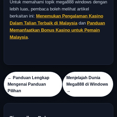
Untuk memahami topik mega888 windows dengan
lebih luas, pembaca boleh melihat artikel
berkaitan ini:
Menemukan Pengalaman Kasino
Dalam Talian Terbaik di Malaysia
dan
Panduan
Memanfaatkan Bonus Kasino untuk Pemain
Malaysia
.
← Panduan Lengkap
Menjelajah Dunia
Mengenai Panduan
Mega888 di Windows
Pilihan
→